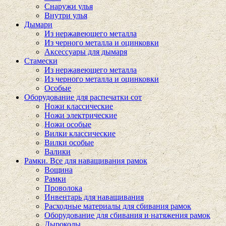
Снаружи улья
Внутри улья
Дымари
Из нержавеющего металла
Из черного металла и оцинковки
Аксессуары для дымаря
Стамески
Из нержавеющего металла
Из черного металла и оцинковки
Особые
Оборудование для распечатки сот
Ножи классические
Ножи электрические
Ножи особые
Вилки классические
Вилки особые
Валики
Рамки. Все для наващивания рамок
Вощина
Рамки
Проволока
Инвентарь для наващивания
Расходные материалы для сбивания рамок
Оборудование для сбивания и натяжения рамок
Дыроколы