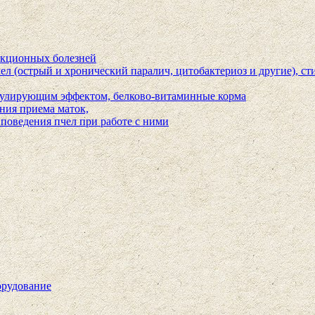
екционных болезней
л (острый и хронический паралич, цитобактериоз и другие), ст
мулирующим эффектом, белково-витаминные корма
ния приема маток,
поведения пчел при работе с ними
орудование