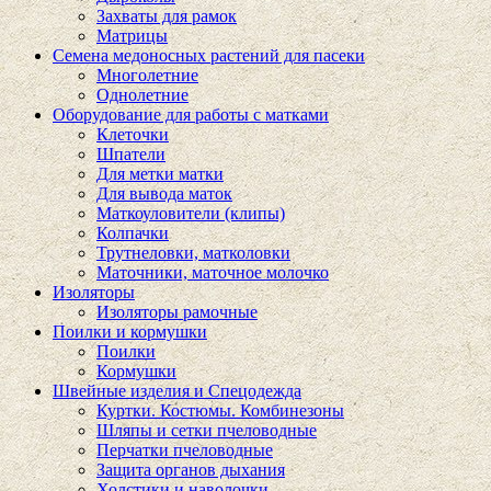
Захваты для рамок
Матрицы
Семена медоносных растений для пасеки
Многолетние
Однолетние
Оборудование для работы с матками
Клеточки
Шпатели
Для метки матки
Для вывода маток
Маткоуловители (клипы)
Колпачки
Трутнеловки, матколовки
Маточники, маточное молочко
Изоляторы
Изоляторы рамочные
Поилки и кормушки
Поилки
Кормушки
Швейные изделия и Спецодежда
Куртки. Костюмы. Комбинезоны
Шляпы и сетки пчеловодные
Перчатки пчеловодные
Защита органов дыхания
Холстики и наволочки