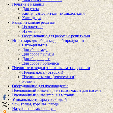
Печатные издания
Для учета
Книги, самоучители, энциклопедии
Календари
Разделительные решетки
Из пластика
Из металла
Оборудование для работы с решетками
Инвентарь для сбора медовой продукции
Сито-фильтры
Для сбора меда
Для сбора пыльцы
Для сбора перги
Для сбора прополиса
Пчелиные отводки, пчелиные матки, роевни
Пчелопакеты (отводки)
Пчелиные матки (пчеломатки)
Роевни
Оборудование для пчеловодства
Пчеловодный инвентарь из пластмассы для пасеки
Пчеловодный инвентарь из металла
Уникальные товары со скидкой
Чай, травы, коренья, плоды
Натуральное мыло с нуля