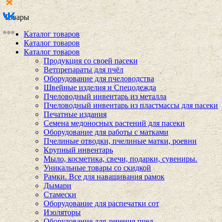
Товары
Каталог товаров
Каталог товаров
Каталог товаров
Продукция со своей пасеки
Ветпрепараты для пчёл
Оборудование для пчеловодства
Швейные изделия и Спецодежда
Пчеловодный инвентарь из металла
Пчеловодный инвентарь из пластмассы для пасеки
Печатные издания
Семена медоносных растений для пасеки
Оборудование для работы с матками
Пчелиные отводки, пчелиные матки, роевни
Крупный инвентарь
Мыло, косметика, свечи, подарки, сувениры.
Уникальные товары со скидкой
Рамки. Все для наващивания рамок
Дымари
Стамески
Оборудование для распечатки сот
Изоляторы
Оборудование для лечения пчел