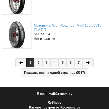
Мотошина Avon Roadrider MKII 150/80V16
71V R TL
641.44 руб.
Нет в наличии
1
2
3
4
5
6
7
Показать все на одной странице (5317)
E-mail: mail@recom.by
ReShops
Каталог товаров от Recommerce