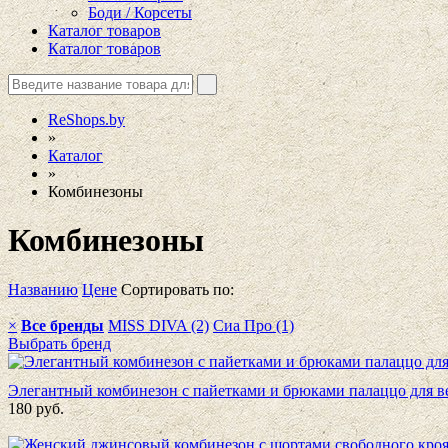
Боди / Корсеты
Каталог товаров
Каталог товаров
ReShops.by
»
Каталог
»
Комбинезоны
Комбинезоны
Названию
Цене
Сортировать по:
×
Все бренды
MISS DIVA (2)
Сиа Про (1)
Выбрать бренд
Элегантный комбинезон с пайетками и брюками палаццо для в
180
руб.