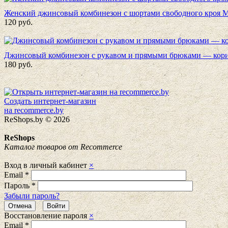
Женский джинсовый комбинезон с шортами свободного кроя 
120
руб.
Джинсовый комбинезон с рукавом и прямыми брюками — корич
180
руб.
Создать интернет-магазин
на recommerce.by
ReShops.by © 2026
ReShops
Каталог товаров от Recommerce
Вход в личный кабинет
×
Email
*
Пароль
*
Забыли пароль?
Восстановление пароля
×
Email
*