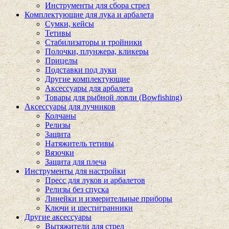
Инструменты для сбора стрел
Комплектующие для лука и арбалета
Сумки, кейсы
Тетивы
Стабилизаторы и тройники
Полочки, плунжера, кликеры
Прицелы
Подставки под луки
Другие комплектующие
Аксессуары для арбалета
Товары для рыбной ловли (Bowfishing)
Аксессуары для лучников
Колчаны
Релизы
Защита
Натяжитель тетивы
Вязочки
Защита для плеча
Инструменты для настройки
Пресс для луков и арбалетов
Релизы без спуска
Линейки и измерительные приборы
Ключи и шестигранники
Другие аксессуары
Вытяжители для стрел