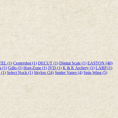
EL (1)
Centershot (1)
DECUT (1)
Digital Scale (1)
EASTON (40)
s (1)
Gillo (1)
Hori-Zone (1)
JVD (1)
K & K Archery (1)
LARP (1)
 (1)
Select Nock (1)
Skylon (24)
Spider Vanes (4)
Spin-Wing (5)