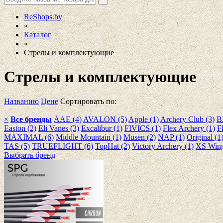
ReShops.by
»
Каталог
»
Стрелы и комплектующие
Стрелы и комплектующие
Названию
Цене
Сортировать по:
×
Все бренды
AAE (4)
AVALON (5)
Apple (1)
Archery Club (3)
B
Easton (2)
Eli Vanes (3)
Excalibur (1)
FIVICS (1)
Flex Archery (1)
F
MAXIMAL (6)
Middle Mountain (1)
Musen (2)
NAP (1)
Original (1
TAS (5)
TRUEFLIGHT (6)
TopHat (2)
Victory Archery (1)
XS Wing
Выбрать бренд