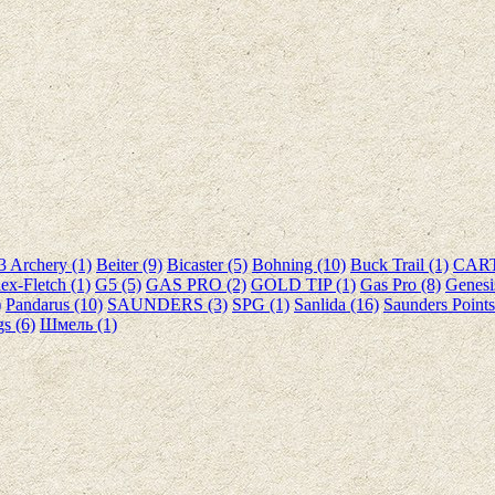
3 Archery (1)
Beiter (9)
Bicaster (5)
Bohning (10)
Buck Trail (1)
CART
lex-Fletch (1)
G5 (5)
GAS PRO (2)
GOLD TIP (1)
Gas Pro (8)
Genesi
)
Pandarus (10)
SAUNDERS (3)
SPG (1)
Sanlida (16)
Saunders Points
s (6)
Шмель (1)