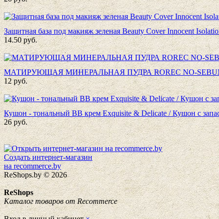
Защитная база под макияж зеленая Beauty Cover Innocent Isola
14.50
руб.
МАТИРУЮЩАЯ МИНЕРАЛЬНАЯ ПУДРА ROREC NO-SEBUM M
12
руб.
Кушон - тональный BB крем Exquisite & Delicate / Кушон с зап
26
руб.
Создать интернет-магазин
на recommerce.by
ReShops.by © 2026
ReShops
Каталог товаров от Recommerce
Вход в личный кабинет
×