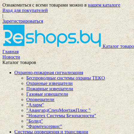
Ознакомиться с всеми товарами можно в
нашем каталоге
Вход для покупателей
|
Зарегистрироваться
Каталог товаро
Главная
Новости
Каталог товаров
Охранно-пожарная сигнализация
Беспроводные системы охраны ТЕКО
Охранные извещатели
Пожарные извещатели
Газовые извещатели
Оповещатели
"Аларм"
"АвангардСпецМонтажПлюс "
"Новатех Системы Безопасности"
"Болид"
"Фармтехсервис"
Системы оповещения и трансляции