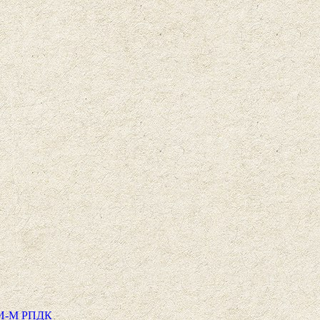
РИ-М РПДК