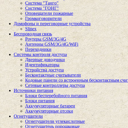
Система "Танго"
Система "ГОНГ"
Оповещатели пожарные
Громкоговорители
Домофоны и переговорные устройства
Slinex
Беспроводная связь
Роутеры GSM/3G/4G
Антенны GSM/3G/4G/WiFi
Переходники
Системы контроля доступа
Дверные доводчики
Идентификаторы
Устройства доступа
Бесконтактные считыватели
Кодовые панели со встроенным бесконтактным счи
Сетевые контроллеры доступа
Источники питания
Блоки бесперебойного питания
Блоки питания
Аккумуляторные батареи
Аккумуляторные отсеки
Огнетушители
Огнетушители углекислотные
Огнетушитеиь порошковые