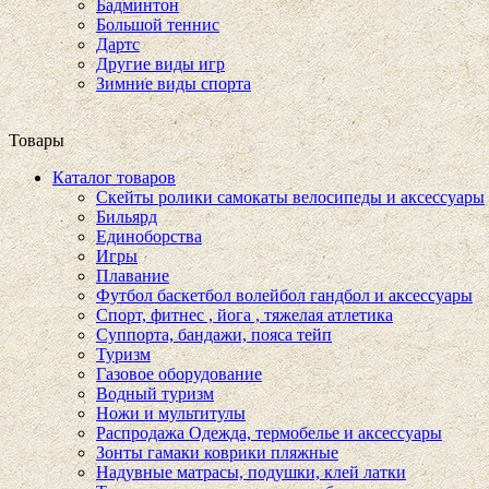
Бадминтон
Большой теннис
Дартс
Другие виды игр
Зимние виды спорта
Товары
Каталог товаров
Скейты ролики самокаты велосипеды и аксессуары
Бильярд
Единоборства
Игры
Плавание
Футбол баскетбол волейбол гандбол и аксессуары
Спорт, фитнес , йога , тяжелая атлетика
Суппорта, бандажи, пояса тейп
Туризм
Газовое оборудование
Водный туризм
Ножи и мультитулы
Распродажа Одежда, термобелье и аксессуары
Зонты гамаки коврики пляжные
Надувные матрасы, подушки, клей латки