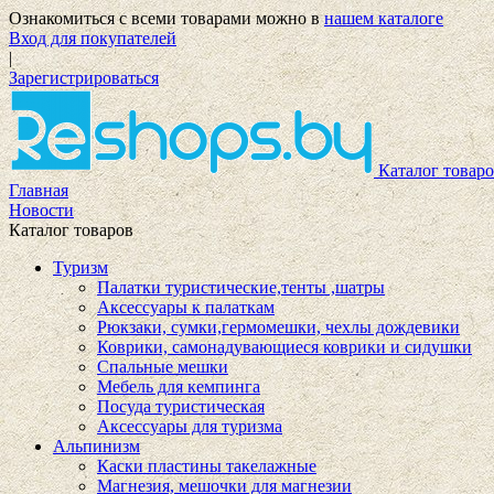
Ознакомиться с всеми товарами можно в
нашем каталоге
Вход для покупателей
|
Зарегистрироваться
Каталог товаро
Главная
Новости
Каталог товаров
Туризм
Палатки туристические,тенты ,шатры
Аксессуары к палаткам
Рюкзаки, сумки,гермомешки, чехлы дождевики
Коврики, самонадувающиеся коврики и сидушки
Спальные мешки
Мебель для кемпинга
Посуда туристическая
Аксессуары для туризма
Альпинизм
Каски пластины такелажные
Магнезия, мешочки для магнезии