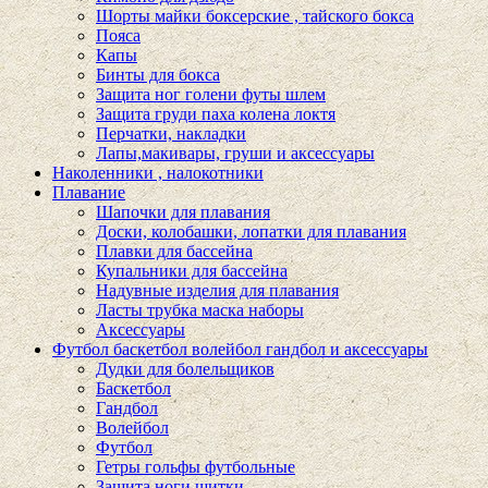
Шорты майки боксерские , тайского бокса
Пояса
Капы
Бинты для бокса
Защита ног голени футы шлем
Защита груди паха колена локтя
Перчатки, накладки
Лапы,макивары, груши и аксессуары
Наколенники , налокотники
Плавание
Шапочки для плавания
Доски, колобашки, лопатки для плавания
Плавки для бассейна
Купальники для бассейна
Надувные изделия для плавания
Ласты трубка маска наборы
Аксессуары
Футбол баскетбол волейбол гандбол и аксессуары
Дудки для болельщиков
Баскетбол
Гандбол
Волейбол
Футбол
Гетры гольфы футбольные
Защита ноги щитки