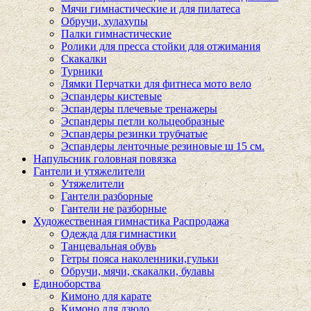
Мячи гимнастические и для пилатеса
Обручи, хулахупы
Палки гимнастические
Ролики для пресса стойки для отжимания
Скакалки
Турники
Лямки Перчатки для фитнеса мото вело
Эспандеры кистевые
Эспандеры плечевые тренажеры
Эспандеры петли кольцеобразные
Эспандеры резинки трубчатые
Эспандеры ленточные резиновые ш 15 см.
Напульсник головная повязка
Гантели и утяжелители
Утяжелители
Гантели разборные
Гантели не разборные
Художественная гимнастика Распродажа
Одежда для гимнастики
Танцевальная обувь
Гетры пояса наколенники,гульки
Обручи, мячи, скакалки, булавы
Единоборства
Кимоно для карате
Кимоно для дзюдо