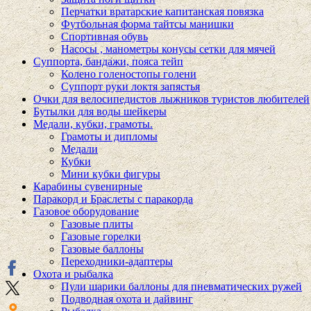
Перчатки вратарские капитанская повязка
Футбольная форма тайтсы манишки
Спортивная обувь
Насосы , манометры конусы сетки для мячей
Суппорта, бандажи, пояса тейп
Колено голеностопы голени
Суппорт руки локтя запястья
Очки для велосипедистов лыжников туристов любителей
Бутылки для воды шейкеры
Медали, кубки, грамоты.
Грамоты и дипломы
Медали
Кубки
Мини кубки фигуры
Карабины сувенирные
Паракорд и Браслеты с паракорда
Газовое оборудование
Газовые плиты
Газовые горелки
Газовые баллоны
Переходники-адаптеры
Охота и рыбалка
Пули шарики баллоны для пневматических ружей
Подводная охота и дайвинг