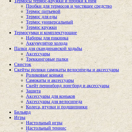
Термосы термос-кружки и пробки к ним
Пробки для термосов и чистящее средство
Термос питьевой
Термос для еды
Термос универсальный
Термос кружки
Термосумки и комплектующие
Наборы для пикника
Аккумулятор холода
Палки для скандинавской ходьбы
Аксессуары
Треккинговые палки
Свисток
Скейты ролики самокаты велосипеды и аксессуары
Роликовые коньки
Самокаты и аксессуары
Скейт пенниборд лонгборд и аксессуары
Защита
Аксессуары для коньков
Аксессуары для велосипеда
Колеса, втулки и подшипники
Бильярд
Игры
Настольный игры
Настольный теннис