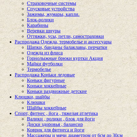
Страховочные системы
Спусковые устройства
Зажимы, жумары, капли.
Блок-ролики
Карабины
Веревки шнуры
Оттяжки, усы, петли, самостраховки
Распродажа Одежда, термобелье и аксессуары
Шапки, банданы балаклавы, перчатки
Одежда из флиса
Горнолыжные брюки куртки Акция
Майки футболки
Термобелье
Распродажа Коньки ледовые
Коньки фигурные
Коньки хоккейные
Коньки раздвижные детские
Клюшки, шайбы
Клюшки
Шайбы хоккейные
Спорт, фитнес , йога , тяжелая атлетика
Валики , ролики , блок для йоги
Диски здоровья , балансир
Коврик для фитнеса и йоги
Массажеры и мячи диаметром от 6см до 30см