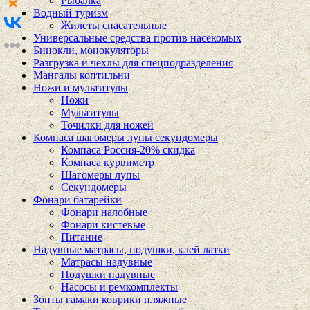
Рыбалка
Водный туризм
Жилеты спасательные
Универсальные средства против насекомых
Бинокли, монокуляторы
Разгрузка и чехлы для спецподразделения
Мангалы коптильни
Ножи и мультитулы
Ножи
Мультитулы
Точилки для ножей
Компаса шагомеры лупы секундомеры
Компаса Россия-20% скидка
Компаса курвиметр
Шагомеры лупы
Секундомеры
Фонари батарейки
Фонари налобные
Фонари кистевые
Питание
Надувные матрасы, подушки, клей латки
Матрасы надувные
Подушки надувные
Насосы и ремкомплекты
Зонты гамаки коврики пляжные