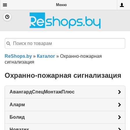
Меню
ReShops.by
»
Каталог
»
Охранно-пожарная
сигнализация
Охранно-пожарная сигнализация
АвангардСпецМонтажПлюс
Аларм
Болид
Новатех