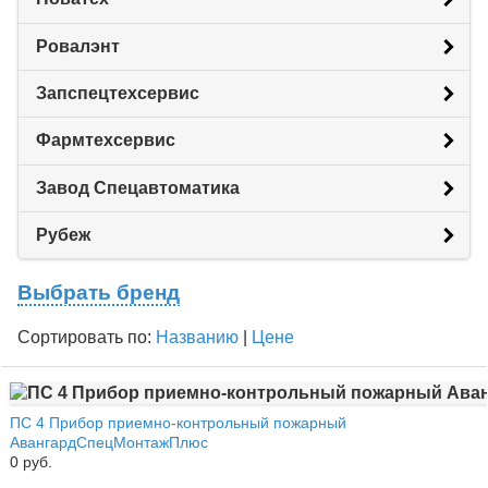
Ровалэнт
Запспецтехсервис
Фармтехсервис
Завод Спецавтоматика
Рубеж
Выбрать бренд
Сортировать по:
Названию
|
Цене
ПС 4 Прибор приемно-контрольный пожарный
АвангардСпецМонтажПлюс
0 руб.