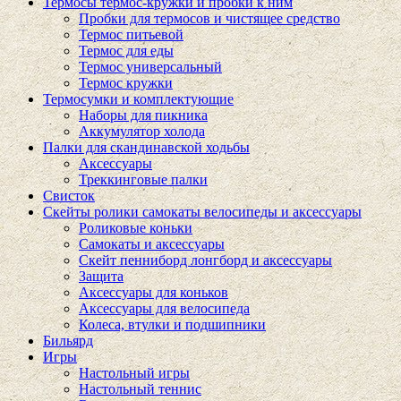
Термосы термос-кружки и пробки к ним
Пробки для термосов и чистящее средство
Термос питьевой
Термос для еды
Термос универсальный
Термос кружки
Термосумки и комплектующие
Наборы для пикника
Аккумулятор холода
Палки для скандинавской ходьбы
Аксессуары
Треккинговые палки
Свисток
Скейты ролики самокаты велосипеды и аксессуары
Роликовые коньки
Самокаты и аксессуары
Скейт пенниборд лонгборд и аксессуары
Защита
Аксессуары для коньков
Аксессуары для велосипеда
Колеса, втулки и подшипники
Бильярд
Игры
Настольный игры
Настольный теннис