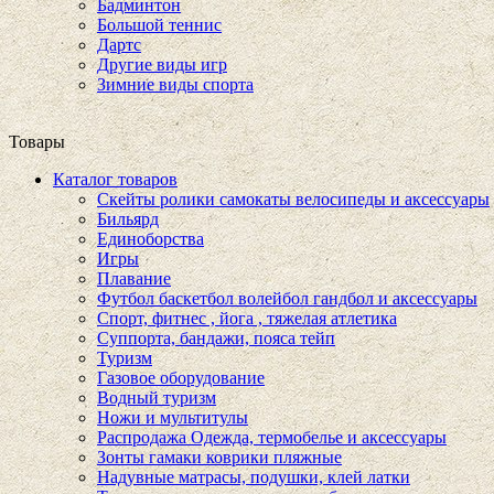
Бадминтон
Большой теннис
Дартс
Другие виды игр
Зимние виды спорта
Товары
Каталог товаров
Скейты ролики самокаты велосипеды и аксессуары
Бильярд
Единоборства
Игры
Плавание
Футбол баскетбол волейбол гандбол и аксессуары
Спорт, фитнес , йога , тяжелая атлетика
Суппорта, бандажи, пояса тейп
Туризм
Газовое оборудование
Водный туризм
Ножи и мультитулы
Распродажа Одежда, термобелье и аксессуары
Зонты гамаки коврики пляжные
Надувные матрасы, подушки, клей латки