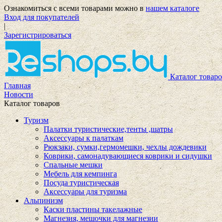
Ознакомиться с всеми товарами можно в
нашем каталоге
Вход для покупателей
|
Зарегистрироваться
Каталог товаро
Главная
Новости
Каталог товаров
Туризм
Палатки туристические,тенты ,шатры
Аксессуары к палаткам
Рюкзаки, сумки,гермомешки, чехлы дождевики
Коврики, самонадувающиеся коврики и сидушки
Спальные мешки
Мебель для кемпинга
Посуда туристическая
Аксессуары для туризма
Альпинизм
Каски пластины такелажные
Магнезия, мешочки для магнезии