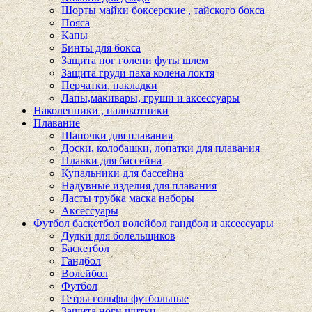
Шорты майки боксерские , тайского бокса
Пояса
Капы
Бинты для бокса
Защита ног голени футы шлем
Защита груди паха колена локтя
Перчатки, накладки
Лапы,макивары, груши и аксессуары
Наколенники , налокотники
Плавание
Шапочки для плавания
Доски, колобашки, лопатки для плавания
Плавки для бассейна
Купальники для бассейна
Надувные изделия для плавания
Ласты трубка маска наборы
Аксессуары
Футбол баскетбол волейбол гандбол и аксессуары
Дудки для болельщиков
Баскетбол
Гандбол
Волейбол
Футбол
Гетры гольфы футбольные
Защита ноги щитки