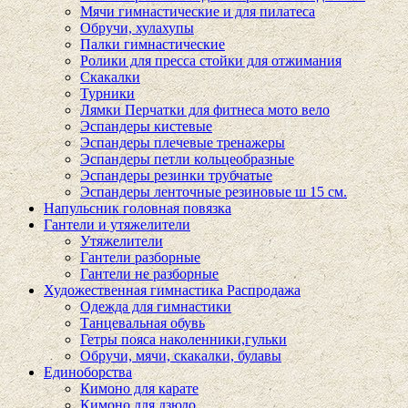
Мячи гимнастические и для пилатеса
Обручи, хулахупы
Палки гимнастические
Ролики для пресса стойки для отжимания
Скакалки
Турники
Лямки Перчатки для фитнеса мото вело
Эспандеры кистевые
Эспандеры плечевые тренажеры
Эспандеры петли кольцеобразные
Эспандеры резинки трубчатые
Эспандеры ленточные резиновые ш 15 см.
Напульсник головная повязка
Гантели и утяжелители
Утяжелители
Гантели разборные
Гантели не разборные
Художественная гимнастика Распродажа
Одежда для гимнастики
Танцевальная обувь
Гетры пояса наколенники,гульки
Обручи, мячи, скакалки, булавы
Единоборства
Кимоно для карате
Кимоно для дзюдо