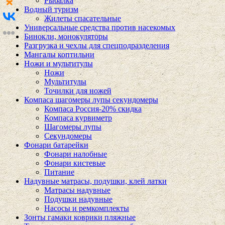
Рыбалка
Водный туризм
Жилеты спасательные
Универсальные средства против насекомых
Бинокли, монокуляторы
Разгрузка и чехлы для спецподразделения
Мангалы коптильни
Ножи и мультитулы
Ножи
Мультитулы
Точилки для ножей
Компаса шагомеры лупы секундомеры
Компаса Россия-20% скидка
Компаса курвиметр
Шагомеры лупы
Секундомеры
Фонари батарейки
Фонари налобные
Фонари кистевые
Питание
Надувные матрасы, подушки, клей латки
Матрасы надувные
Подушки надувные
Насосы и ремкомплекты
Зонты гамаки коврики пляжные