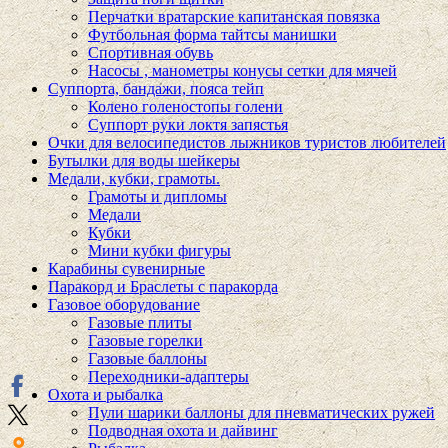
Перчатки вратарские капитанская повязка
Футбольная форма тайтсы манишки
Спортивная обувь
Насосы , манометры конусы сетки для мячей
Суппорта, бандажи, пояса тейп
Колено голеностопы голени
Суппорт руки локтя запястья
Очки для велосипедистов лыжников туристов любителей
Бутылки для воды шейкеры
Медали, кубки, грамоты.
Грамоты и дипломы
Медали
Кубки
Мини кубки фигуры
Карабины сувенирные
Паракорд и Браслеты с паракорда
Газовое оборудование
Газовые плиты
Газовые горелки
Газовые баллоны
Переходники-адаптеры
Охота и рыбалка
Пули шарики баллоны для пневматических ружей
Подводная охота и дайвинг