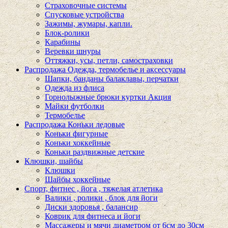
Страховочные системы
Спусковые устройства
Зажимы, жумары, капли.
Блок-ролики
Карабины
Веревки шнуры
Оттяжки, усы, петли, самостраховки
Распродажа Одежда, термобелье и аксессуары
Шапки, банданы балаклавы, перчатки
Одежда из флиса
Горнолыжные брюки куртки Акция
Майки футболки
Термобелье
Распродажа Коньки ледовые
Коньки фигурные
Коньки хоккейные
Коньки раздвижные детские
Клюшки, шайбы
Клюшки
Шайбы хоккейные
Спорт, фитнес , йога , тяжелая атлетика
Валики , ролики , блок для йоги
Диски здоровья , балансир
Коврик для фитнеса и йоги
Массажеры и мячи диаметром от 6см до 30см