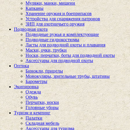
Муляжи, манки, мишени
Капканы
Хранение оружия и боеприпасов
Устройства для снаряжения патронов
ЗИП для охотничьего оружия
Подводная охота
Подводные ружья и комплектующие
Подводные гидрокостюмы
Ласты для подводной охоты и плавания
Маски, очки, трубки
Носки, перчатки, боты для подводной охоты
Аксессуары для подводной охоты
Оптика
Бинокли, прицелы
Монокуляры, зрительные трубы, штативы
Барометры
Экипировка
Одежда
Обувь
Перчатки, носки
Головные уборы
Туризм и кемпинг
Палатки
Складная мебель
Аксессуары для туризма