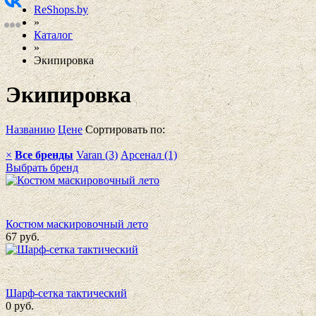
ReShops.by
»
Каталог
»
Экипировка
Экипировка
Названию
Цене
Сортировать по:
×
Все бренды
Varan (3)
Арсенал (1)
Выбрать бренд
Костюм маскировочный лето
67
руб.
Шарф-сетка тактический
0
руб.