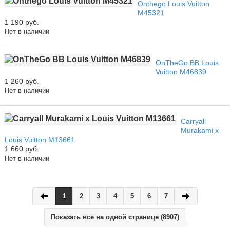
Onthego Louis Vuitton
M45321
1 190 руб.
Нет в наличии
OnTheGo BB Louis
Vuitton M46839
1 260 руб.
Нет в наличии
Carryall
Murakami x
Louis Vuitton M13661
1 660 руб.
Нет в наличии
1
2
3
4
5
6
7
Показать все на одной странице (8907)