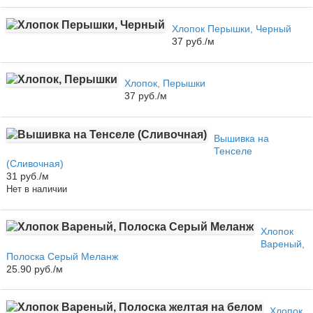
Хлопок Перышки, Черный
37 руб./м
Хлопок, Перышки
37 руб./м
Вышивка на
Тенселе
(Сливочная)
31 руб./м
Нет в наличии
Хлопок
Вареный,
Полоска Серый Меланж
25.90 руб./м
Хлопок