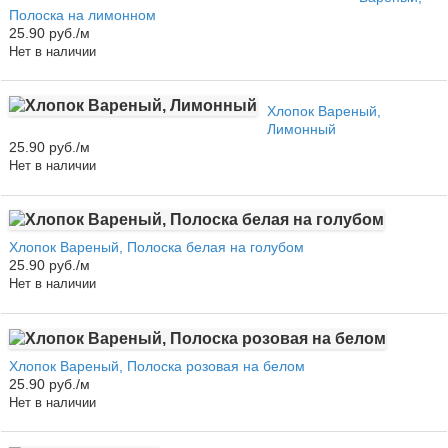
Полоска на лимонном
25.90 руб./м
Нет в наличии
Хлопок Вареный,
Лимонный
25.90 руб./м
Нет в наличии
Хлопок Вареный, Полоска белая на голубом
25.90 руб./м
Нет в наличии
Хлопок Вареный, Полоска розовая на белом
25.90 руб./м
Нет в наличии