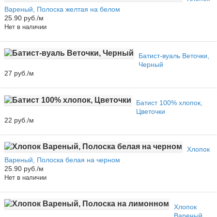
Вареный, Полоска желтая на белом
25.90 руб./м
Нет в наличии
Батист-вуаль Веточки,
Черный
27 руб./м
Батист 100% хлопок,
Цветочки
22 руб./м
Хлопок
Вареный, Полоска белая на черном
25.90 руб./м
Нет в наличии
Хлопок
Вареный,