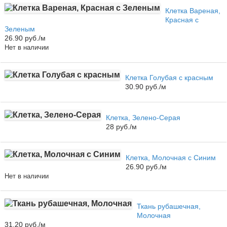
Клетка Вареная,
Красная с
Зеленым
26.90 руб./м
Нет в наличии
Клетка Голубая с красным
30.90 руб./м
Клетка, Зелено-Серая
28 руб./м
Клетка, Молочная с Синим
26.90 руб./м
Нет в наличии
Ткань рубашечная,
Молочная
31.20 руб./м