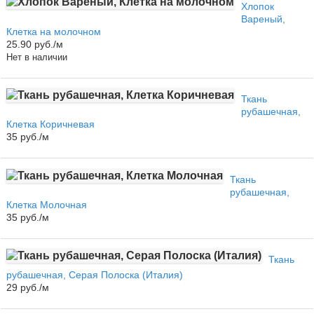
Хлопок
Вареный,
Клетка на молочном
25.90 руб./м
Нет в наличии
Ткань
рубашечная,
Клетка Коричневая
35 руб./м
Ткань
рубашечная,
Клетка Молочная
35 руб./м
Ткань
рубашечная, Серая Полоска (Италия)
29 руб./м