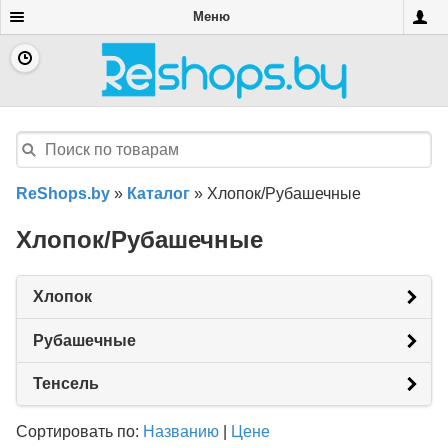
Меню
ReShops.by
»
Каталог
»
Хлопок/Рубашечные
Хлопок/Рубашечные
Хлопок
Рубашечные
Тенсель
Сортировать по:
Названию
|
Цене