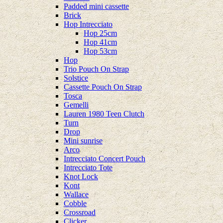
Padded mini cassette
Brick
Hop Intrecciato
Hop 25cm
Hop 41cm
Hop 53cm
Hop
Trio Pouch On Strap
Solstice
Cassette Pouch On Strap
Tosca
Gemelli
Lauren 1980 Teen Clutch
Turn
Drop
Mini sunrise
Arco
Intrecciato Concert Pouch
Intrecciato Tote
Knot Lock
Kont
Wallace
Cobble
Crossroad
Clicker