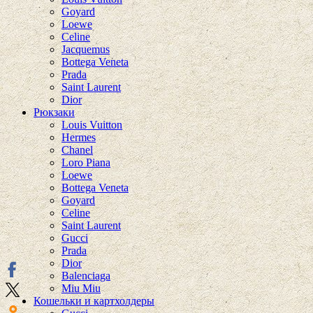
Goyard
Loewe
Celine
Jacquemus
Bottega Veneta
Prada
Saint Laurent
Dior
Рюкзаки
Louis Vuitton
Hermes
Chanel
Loro Piana
Loewe
Bottega Veneta
Goyard
Celine
Saint Laurent
Gucci
Prada
Dior
Balenciaga
Miu Miu
Кошельки и картхолдеры