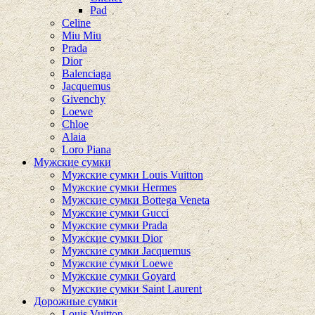
Pad
Celine
Miu Miu
Prada
Dior
Balenciaga
Jacquemus
Givenchy
Loewe
Chloe
Alaia
Loro Piana
Мужские сумки
Мужские сумки Louis Vuitton
Мужские сумки Hermes
Мужские сумки Bottega Veneta
Мужские сумки Gucci
Мужские сумки Prada
Мужские сумки Dior
Мужские сумки Jacquemus
Мужские сумки Loewe
Мужские сумки Goyard
Мужские сумки Saint Laurent
Дорожные сумки
Louis Vuitton