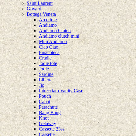
Saint Laurent
Goyard
Bottega Veneta
Arco tote
Andiamo
Andiamo Clutch
Andiamo clutch mini
Mini Andiamo
Ciao Ciao
Pinacoteca
Cradle
Jodie tote
Jodie
Sardine
Liberta
Jio
Intrecciato Vanity Case
Pouch
Cabat
Parachute
Bang Bang
Knot
Getaway
Cassette 23ss
Cassette