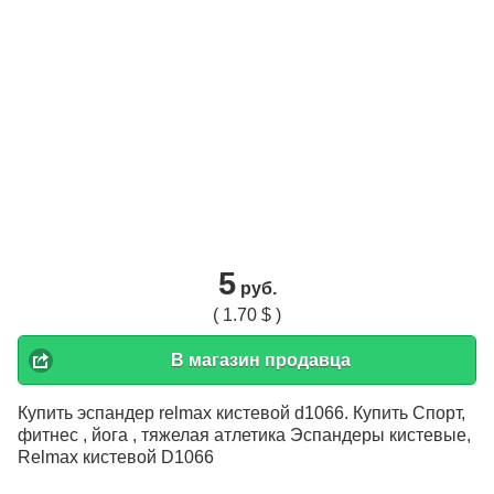
5
руб.
( 1.70 $ )
В магазин продавца
Купить эспандер relmax кистевой d1066. Купить Спорт,
фитнес , йога , тяжелая атлетика Эспандеры кистевые,
Relmax кистевой D1066