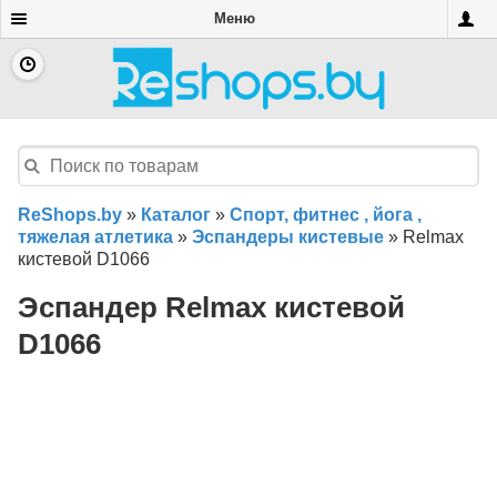
Меню
ReShops.by
»
Каталог
»
Спорт, фитнес , йога ,
тяжелая атлетика
»
Эспандеры кистевые
»
Relmax
кистевой D1066
Эспандер Relmax кистевой
D1066