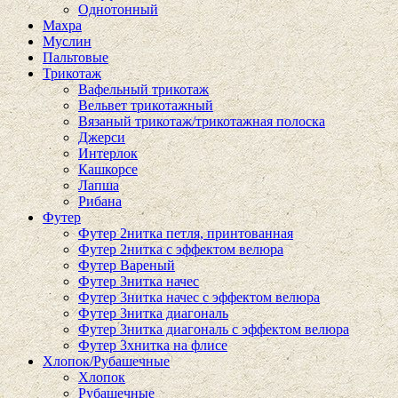
Однотонный
Махра
Муслин
Пальтовые
Трикотаж
Вафельный трикотаж
Вельвет трикотажный
Вязаный трикотаж/трикотажная полоска
Джерси
Интерлок
Кашкорсе
Лапша
Рибана
Футер
Футер 2нитка петля, принтованная
Футер 2нитка с эффектом велюра
Футер Вареный
Футер 3нитка начес
Футер 3нитка начес с эффектом велюра
Футер 3нитка диагональ
Футер 3нитка диагональ с эффектом велюра
Футер 3хнитка на флисе
Хлопок/Рубашечные
Хлопок
Рубашечные