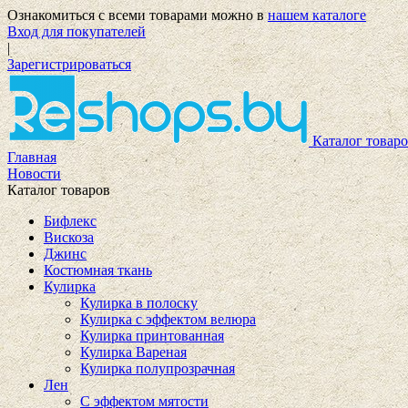
Ознакомиться с всеми товарами можно в
нашем каталоге
Вход для покупателей
|
Зарегистрироваться
Каталог товаро
Главная
Новости
Каталог товаров
Бифлекс
Вискоза
Джинс
Костюмная ткань
Кулирка
Кулирка в полоску
Кулирка с эффектом велюра
Кулирка принтованная
Кулирка Вареная
Кулирка полупрозрачная
Лен
С эффектом мятости